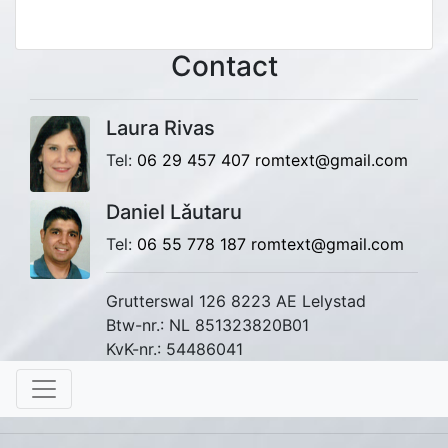
Contact
Laura Rivas
Tel:
06 29 457 407
romtext@gmail.com
Daniel Lǎutaru
Tel:
06 55 778 187
romtext@gmail.com
Grutterswal 126 8223 AE Lelystad
Btw-nr.: NL 851323820B01
KvK-nr.: 54486041