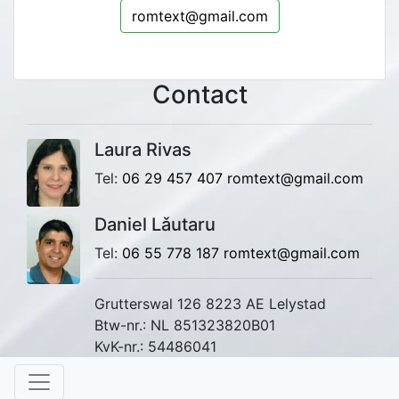
romtext@gmail.com
Contact
Laura Rivas
Tel:
06 29 457 407
romtext@gmail.com
Daniel Lǎutaru
Tel:
06 55 778 187
romtext@gmail.com
Grutterswal 126 8223 AE Lelystad
Btw-nr.: NL 851323820B01
KvK-nr.: 54486041