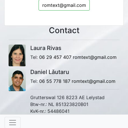
romtext@gmail.com
Contact
Laura Rivas
Tel:
06 29 457 407
romtext@gmail.com
Daniel Lǎutaru
Tel:
06 55 778 187
romtext@gmail.com
Grutterswal 126 8223 AE Lelystad
Btw-nr.: NL 851323820B01
KvK-nr.: 54486041